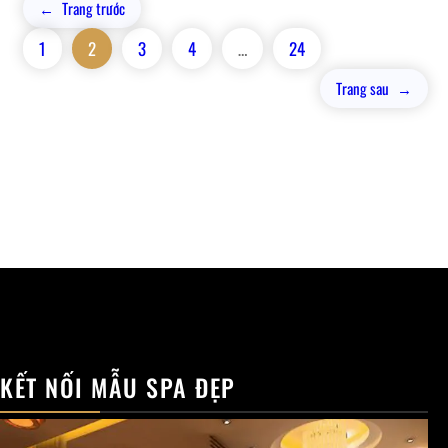
←
Trang trước
1
2
3
4
…
24
Trang sau
→
KẾT NỐI MẪU SPA ĐẸP