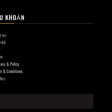
U KHOẢN
h vụ
n hệ
Q
am
vacy & Policy
m & Conditions
trợ