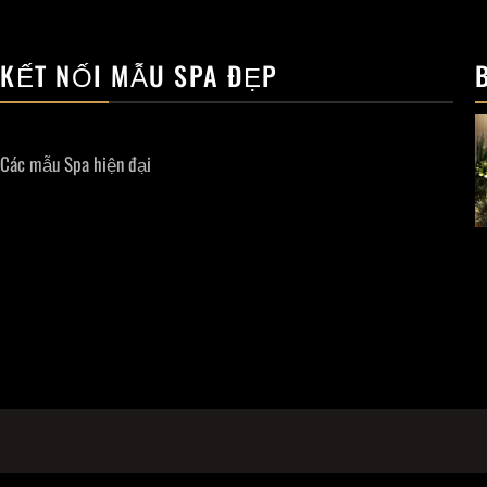
KẾT NỐI MẪU SPA ĐẸP
Các mẫu Spa hiện đại