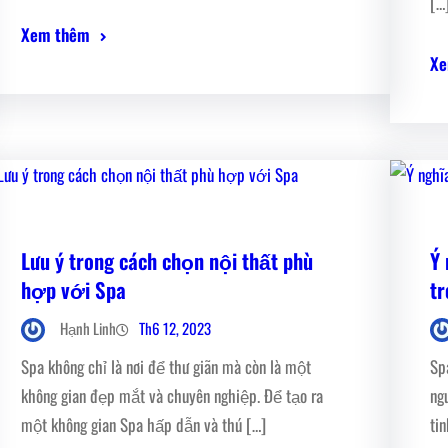
[…
Xem thêm
Xe
Lưu ý trong cách chọn nội thất phù
Ý 
hợp với Spa
t
Th6 12, 2023
Hạnh Linh
Spa không chỉ là nơi để thư giãn mà còn là một
Sp
không gian đẹp mắt và chuyên nghiệp. Để tạo ra
ng
một không gian Spa hấp dẫn và thú […]
ti