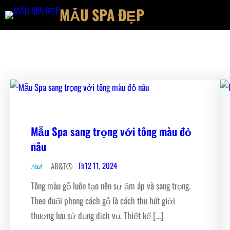
Chuyển
MẪU SPA ĐẸP
đến
phần
nội
dung
Mẫu Spa sang trọng với tông màu đỏ
nâu
Th12 11, 2024
AB&T
Tông màu gỗ luôn tạo nên sự ấm áp và sang trọng.
Theo đuổi phong cách gỗ là cách thu hút giới
thượng lưu sử dụng dịch vụ. Thiết kế […]