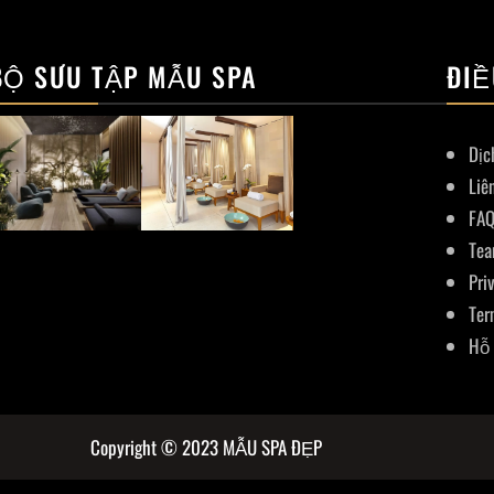
BỘ SƯU TẬP MẪU SPA
ĐIỀ
Dịc
Liê
FA
Te
Pri
Ter
Hỗ 
Copyright © 2023 MẪU SPA ĐẸP