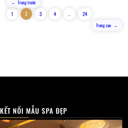
←
Trang trước
1
2
3
4
…
24
Trang sau
→
KẾT NỐI MẪU SPA ĐẸP