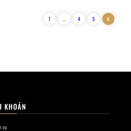
1
…
4
5
6
U KHOẢN
h vụ