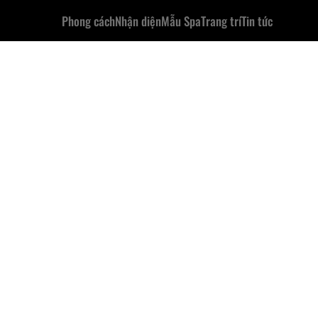
Phong cách
Nhận diện
Mẫu Spa
Trang trí
Tin tức