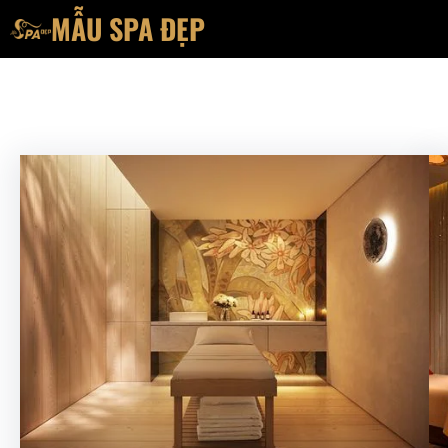
Chuyển
MẪU SPA ĐẸP
đến
phần
nội
dung