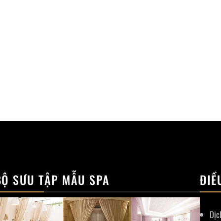
BỘ SƯU TẬP MẪU SPA
ĐIỀ
Dịc