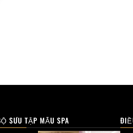
BỘ SƯU TẬP MẪU SPA
ĐIỀ