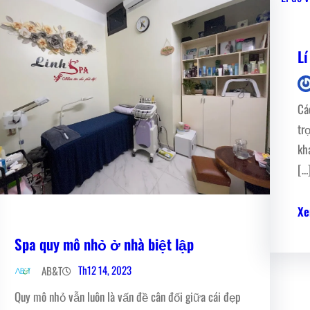
Lí
Cá
tr
kh
[…
Xe
Spa quy mô nhỏ ở nhà biệt lập
Th12 14, 2023
AB&T
Quy mô nhỏ vẫn luôn là vấn đề cân đối giữa cái đẹp