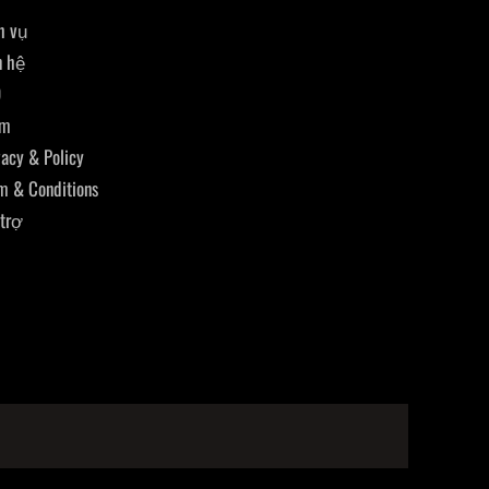
h vụ
n hệ
Q
am
vacy & Policy
m & Conditions
trợ