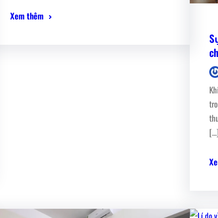
Xem thêm
S
c
Kh
tr
th
[…
Xe