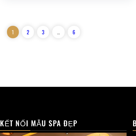
1
2
3
…
6
KẾT NỐI MẪU SPA ĐẸP