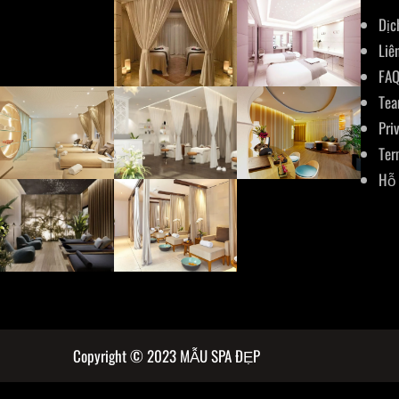
Dịc
Liê
FA
Te
Pri
Ter
Hỗ 
Copyright © 2023 MẪU SPA ĐẸP