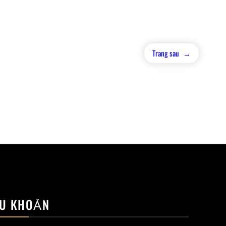
Trang sau
→
U KHOẢN