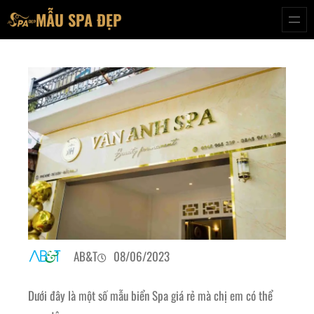
Chuyển
MẪU SPA ĐẸP
đến
phần
nội
dung
AB&T
08/06/2023
Dưới đây là một số mẫu biển Spa giá rẻ mà chị em có thể