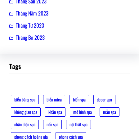
Tháng Sáu 2023
Tháng Năm 2023
Tháng Tư 2023
Tháng Ba 2023
Tags
biển bảng spa
biển mica
biển spa
decor spa
không gian spa
khăn spa
mô hình spa
mẫu spa
nhận diện spa
nến spa
nội thất spa
phong cách hoàng gia
phong cách spa