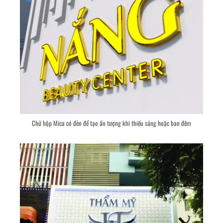
Chữ hộp Mica có đèn để tạo ấn tượng khi thiếu sáng hoặc ban đêm