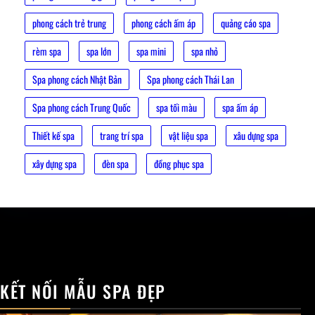
phong cách trẻ trung
phong cách ấm áp
quảng cáo spa
rèm spa
spa lớn
spa mini
spa nhỏ
Spa phong cách Nhật Bản
Spa phong cách Thái Lan
Spa phong cách Trung Quốc
spa tối màu
spa ấm áp
Thiết kế spa
trang trí spa
vật liệu spa
xâu dựng spa
xây dựng spa
đèn spa
đồng phục spa
KẾT NỐI MẪU SPA ĐẸP