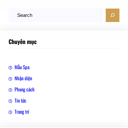
T
ì
m
k
Chuyên mục
i
ế
m
Mẫu Spa
Nhận diện
Phong cách
Tin tức
Trang trí