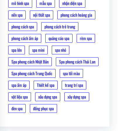
mô hình spa
mẫu spa
nhận diện spa
nến spa
nội thất spa
phong cách hoàng gia
phong cách spa
phong cách trẻ trung
phong cách ấm áp
quảng cáo spa
rèm spa
spa lớn
spa mini
spa nhỏ
Spa phong cách Nhật Bản
Spa phong cách Thái Lan
Spa phong cách Trung Quốc
spa tối màu
spa ấm áp
Thiết kế spa
trang trí spa
vật liệu spa
xâu dựng spa
xây dựng spa
đèn spa
đồng phục spa