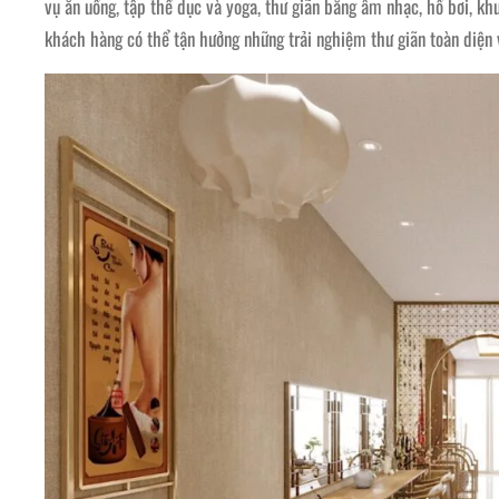
vụ ăn uống, tập thể dục và yoga, thư giãn bằng âm nhạc, hồ bơi, kh
khách hàng có thể tận hưởng những trải nghiệm thư giãn toàn diện 